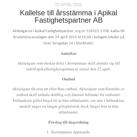
01 APRIL 2015
Kallelse till årsstämma i Apikal
Fastighetspartner AB
Aktieägarna i Apikal Fastighetspartner, org nr
556921-1708
, kallas till
årsstämma onsdagen den 29 april 2015 kl.16.00 i bolagets lokaler på
Grev Turegatan 14 i Stockholm.
Anmälan
Aktieägare som önskar delta i årsstämman skall anmäla sig till
info@apikalfastighetspartner.se senast den 22 april.
Ombud
Aktieägare får utse ett eller flera ombud. Aktieägare som företräds av
ombud skall utfärda skriftlig och daterad fullmakt för ombudet.
Fullmakten gäller högst ett år från utfärdandet, om inte i fullmakten
särskilt anges en längre giltighetstid, dock längst fem år från
utfärdandet.
Förslag till dagordning
1. Årsstämmans öppnande.