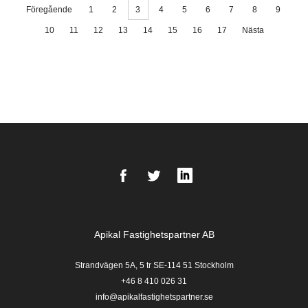
Föregående
1
2
3
4
5
6
7
8
9
10
11
12
13
14
15
16
17
Nästa
Facebook
Twitter
LinkedIn
Apikal Fastighetspartner AB
Strandvägen 5A, 5 tr SE-114 51 Stockholm
+46 8 410 026 31
info@apikalfastighetspartner.se