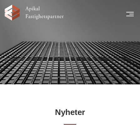
MEN
START
NYHETER
LÅNTAGARE
TEAM
LEGAL INFORMATION
FINANSIELL INFORMATION
KARRIÄR
KONTAKT
Nyheter