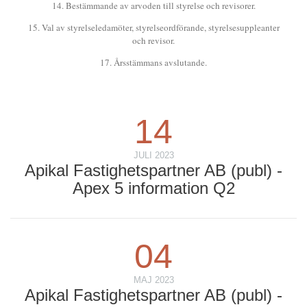
14. Bestämmande av arvoden till styrelse och revisorer.
15. Val av styrelseledamöter, styrelseordförande, styrelsesuppleanter
och revisor.
17. Årsstämmans avslutande.
14
JULI 2023
Apikal Fastighetspartner AB (publ) -
Apex 5 information Q2
04
MAJ 2023
Apikal Fastighetspartner AB (publ) -