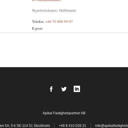
Styrelseledamot
,
Ordförande
Telefon:
+46 70 888 99 07
E-post:
Facebook
Twitter
LinkedIn
Apikal Fastighetspartner AB
en 5A, 5 tr SE-114 51 Stockholm
+46 8 410 026 31
info@apikalfastighet