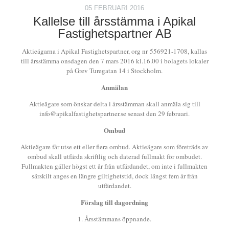
05 FEBRUARI 2016
Kallelse till årsstämma i Apikal
Fastighetspartner AB
Aktieägarna i Apikal Fastighetspartner, org nr
556921-1708
, kallas
till årsstämma onsdagen den 7 mars 2016 kl.16.00 i bolagets lokaler
på Grev Turegatan 14 i Stockholm.
Anmälan
Aktieägare som önskar delta i årsstämman skall anmäla sig till
info@apikalfastighetspartner.se senast den 29 februari.
Ombud
Aktieägare får utse ett eller flera ombud. Aktieägare som företräds av
ombud skall utfärda skriftlig och daterad fullmakt för ombudet.
Fullmakten gäller högst ett år från utfärdandet, om inte i fullmakten
särskilt anges en längre giltighetstid, dock längst fem år från
utfärdandet.
Förslag till dagordning
1. Årsstämmans öppnande.