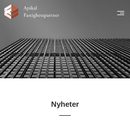
MEN
START
NYHETER
LÅNTAGARE
TEAM
LEGAL INFORMATION
FINANSIELL INFORMATION
KARRIÄR
KONTAKT
Nyheter