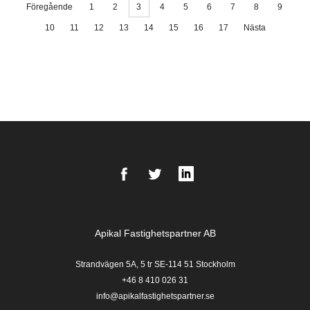
Föregående
1
2
3
4
5
6
7
8
9
10
11
12
13
14
15
16
17
Nästa
Facebook
Twitter
LinkedIn
Apikal Fastighetspartner AB
Strandvägen 5A, 5 tr SE-114 51 Stockholm
+46 8 410 026 31
info@apikalfastighetspartner.se