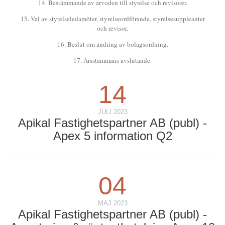
14. Bestämmande av arvoden till styrelse och revisorer.
15. Val av styrelseledamöter, styrelseordförande, styrelsesuppleanter
och revisor.
16. Beslut om ändring av bolagsordning.
17. Årsstämmans avslutande.
14
JULI 2023
Apikal Fastighetspartner AB (publ) -
Apex 5 information Q2
04
MAJ 2023
Apikal Fastighetspartner AB (publ) -