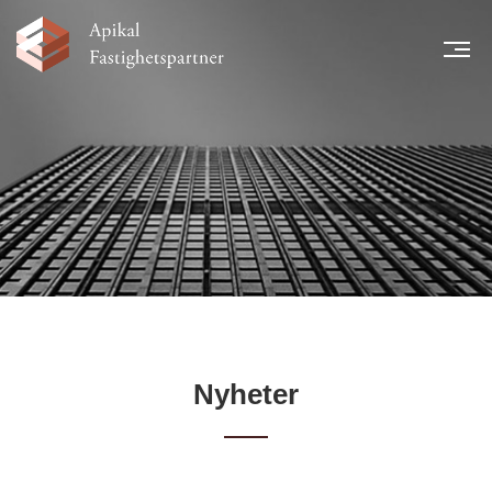
MEN
START
NYHETER
LÅNTAGARE
TEAM
LEGAL INFORMATION
FINANSIELL INFORMATION
KARRIÄR
KONTAKT
Nyheter