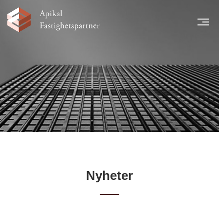
MEN
START
NYHETER
LÅNTAGARE
TEAM
LEGAL INFORMATION
FINANSIELL INFORMATION
KARRIÄR
KONTAKT
Nyheter