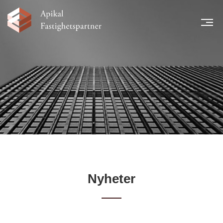
MEN
START
NYHETER
LÅNTAGARE
TEAM
LEGAL INFORMATION
FINANSIELL INFORMATION
KARRIÄR
KONTAKT
Nyheter