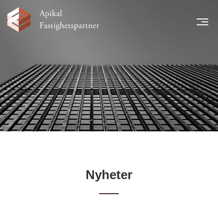
MEN
START
NYHETER
LÅNTAGARE
TEAM
LEGAL INFORMATION
FINANSIELL INFORMATION
KARRIÄR
KONTAKT
Nyheter