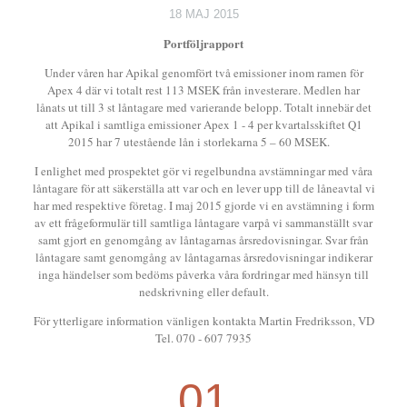
18 MAJ 2015
Portföljrapport
Under våren har Apikal genomfört två emissioner inom ramen för
Apex 4 där vi totalt rest 113 MSEK från investerare. Medlen har
lånats ut till 3 st låntagare med varierande belopp. Totalt innebär det
att Apikal i samtliga emissioner Apex 1 - 4 per kvartalsskiftet Q1
2015 har 7 utestående lån i storlekarna 5 – 60 MSEK.
I enlighet med prospektet gör vi regelbundna avstämningar med våra
låntagare för att säkerställa att var och en lever upp till de låneavtal vi
har med respektive företag. I maj 2015 gjorde vi en avstämning i form
av ett frågeformulär till samtliga låntagare varpå vi sammanställt svar
samt gjort en genomgång av låntagarnas årsredovisningar. Svar från
låntagare samt genomgång av låntagarnas årsredovisningar indikerar
inga händelser som bedöms påverka våra fordringar med hänsyn till
nedskrivning eller default.
För ytterligare information vänligen kontakta Martin Fredriksson, VD
Tel. 070 - 607 7935
01