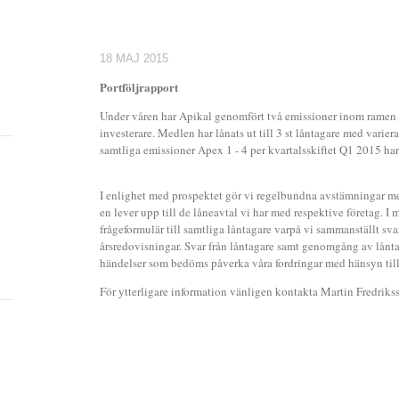
18 MAJ 2015
Portföljrapport
Under våren har Apikal genomfört två emissioner inom ramen f
investerare. Medlen har lånats ut till 3 st låntagare med varier
samtliga emissioner Apex 1 - 4 per kvartalsskiftet Q1 2015 ha
I enlighet med prospektet gör vi regelbundna avstämningar med 
en lever upp till de låneavtal vi har med respektive företag. I
frågeformulär till samtliga låntagare varpå vi sammanställt s
årsredovisningar. Svar från låntagare samt genomgång av lånta
händelser som bedöms påverka våra fordringar med hänsyn till 
För ytterligare information vänligen kontakta Martin Fredriks