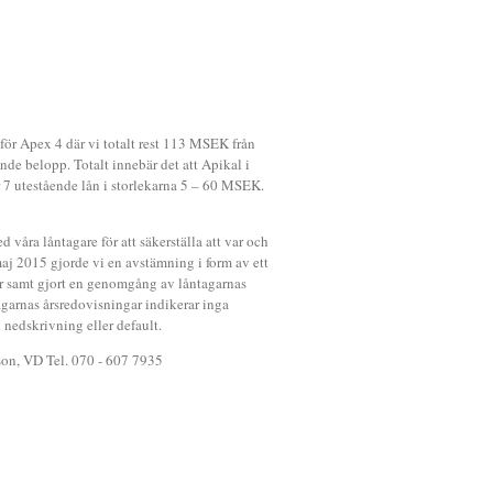
ör Apex 4 där vi totalt rest 113 MSEK från
ande belopp. Totalt innebär det att Apikal i
r 7 utestående lån i storlekarna 5 – 60 MSEK.
våra låntagare för att säkerställa att var och
 maj 2015 gjorde vi en avstämning i form av ett
var samt gjort en genomgång av låntagarnas
garnas årsredovisningar indikerar inga
nedskrivning eller default.
son, VD Tel. 070 - 607 7935