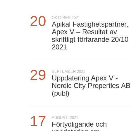
20
OKTOBER 2021
Apikal Fastighetspartner,
Apex V – Resultat av
skriftligt förfarande 20/10
2021
29
SEPTEMBER 2021
Uppdatering Apex V -
Nordic City Properties AB
(publ)
17
AUGUSTI 2021
Förtydligande och