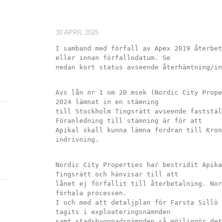
30 APRIL 2025
I samband med förfall av Apex 2019 återbet
eller innan förfallodatum. Se
nedan kort status avseende återhämtning/in
Avs lån nr 1 om 20 msek (Nordic City Prope
2024 lämnat in en stämning
till Stockholm Tingsrätt avseende faststäl
Föranledning till stämning är för att
Apikal skall kunna lämna fordran till Kron
indrivning.
Nordic City Properties har bestridit Apika
Tingsrätt och hänvisar till att
lånet ej förfallit till återbetalning. Nor
förhala processen.
I och med att detaljplan för Farsta Sillö 
tagits i exploateringsnämnden
samt stadsbyggnadsnämnden så möjliggör det