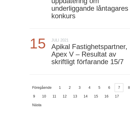
uppdatering om
underliggande låntagares
konkurs
15
JULI 2021
Apikal Fastighetspartner,
Apex V – Resultat av
skriftligt förfarande 15/7
Föregående
1
2
3
4
5
6
7
8
9
10
11
12
13
14
15
16
17
Nästa