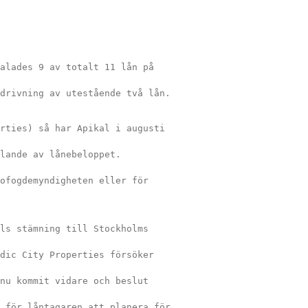
alades 9 av totalt 11 lån på 
drivning av utestående två lån.
rties) så har Apikal i augusti 
lande av lånebeloppet. 
ofogdemyndigheten eller för 
ls stämning till Stockholms 
dic City Properties försöker 
nu kommit vidare och beslut 
 för låntagaren att planera för 