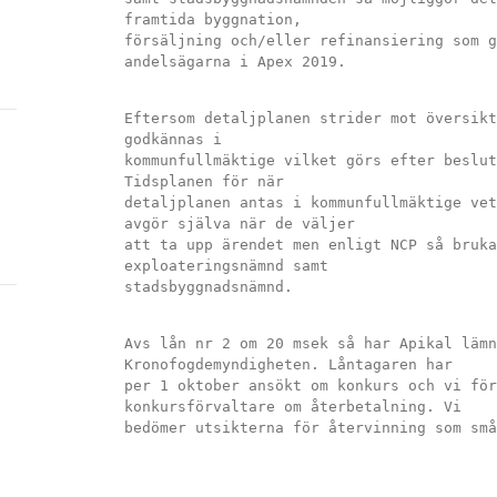
framtida byggnation,
försäljning och/eller refinansiering som g
andelsägarna i Apex 2019.
Eftersom detaljplanen strider mot översikt
godkännas i
kommunfullmäktige vilket görs efter beslut
Tidsplanen för när
detaljplanen antas i kommunfullmäktige vet
avgör själva när de väljer
att ta upp ärendet men enligt NCP så bruka
exploateringsnämnd samt
stadsbyggnadsnämnd.
Avs lån nr 2 om 20 msek så har Apikal lämn
Kronofogdemyndigheten. Låntagaren har
per 1 oktober ansökt om konkurs och vi för
konkursförvaltare om återbetalning. Vi
bedömer utsikterna för återvinning som små