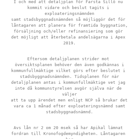
I och med att detaljplan för Farsta Sillö nu 
kommit vidare och beslut tagits i 
exploateringsnämnden
samt stadsbyggnadsnämnden så möjliggör det för 
låntagaren att planera för framtida byggnation,
försäljning och/eller refinansiering som gör 
det möjligt att återbetala andelsägarna i Apex 
2019.
Eftersom detaljplanen strider mot 
översiktsplanen behöver den även godkännas i
kommunfullmäktige vilket görs efter beslutet i 
stadsbyggnadsnämnden. Tidsplanen för när
detaljplanen antas i kommunfullmäktige vet jag 
inte då kommunstyrelsen avgör själva när de 
väljer
att ta upp ärendet men enligt NCP så brukar det 
vara ca 1 månad efter exploateringsnämnd samt
stadsbyggnadsnämnd.
Avs lån nr 2 om 20 msek så har Apikal lämnat 
fordran till Kronofogdemyndigheten. Låntagaren 