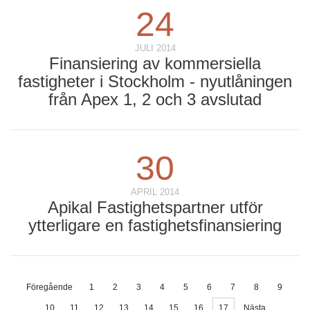
24
JULI 2014
Finansiering av kommersiella
fastigheter i Stockholm - nyutlåningen
från Apex 1, 2 och 3 avslutad
30
APRIL 2014
Apikal Fastighetspartner utför
ytterligare en fastighetsfinansiering
Föregående
1
2
3
4
5
6
7
8
9
10
11
12
13
14
15
16
17
Nästa