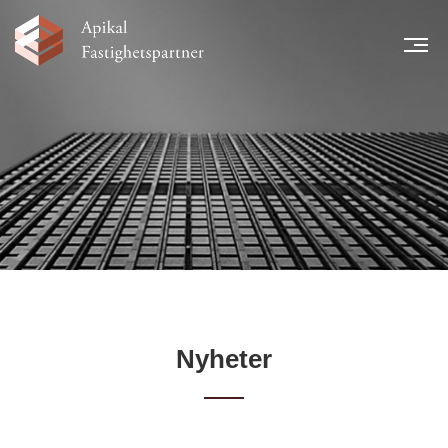
MEN
START
NYHETER
LÅNTAGARE
TEAM
LEGAL INFORMATION
FINANSIELL INFORMATION
KARRIÄR
KONTAKT
Nyheter