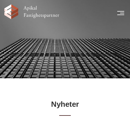
MEN
START
NYHETER
LÅNTAGARE
TEAM
LEGAL INFORMATION
FINANSIELL INFORMATION
KARRIÄR
KONTAKT
Nyheter