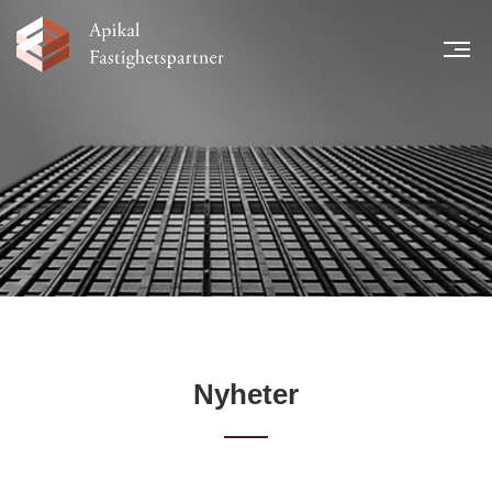
MEN
START
NYHETER
LÅNTAGARE
TEAM
LEGAL INFORMATION
FINANSIELL INFORMATION
KARRIÄR
KONTAKT
Nyheter