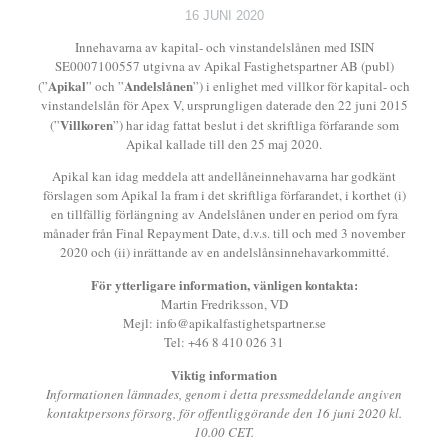
16 JUNI 2020
Innehavarna av kapital- och vinstandelslånen med ISIN
SE0007100557 utgivna av Apikal Fastighetspartner AB (publ)
Apikal
Andelslånen
(”
” och ”
”) i enlighet med villkor för kapital- och
vinstandelslån för Apex V, ursprungligen daterade den 22 juni 2015
Villkoren
(”
”) har idag fattat beslut i det skriftliga förfarande som
Apikal kallade till den 25 maj 2020.
Apikal kan idag meddela att andellåneinnehavarna har godkänt
förslagen som Apikal la fram i det skriftliga förfarandet, i korthet (i)
en tillfällig förlängning av Andelslånen under en period om fyra
månader från Final Repayment Date, d.v.s. till och med 3 november
2020 och (ii) inrättande av en andelslånsinnehavarkommitté.
För ytterligare information, vänligen kontakta:
Martin Fredriksson, VD
Mejl: info@apikalfastighetspartner.se
Tel: +46 8 410 026 31
Viktig information
Informationen lämnades, genom i detta pressmeddelande angiven
kontaktpersons försorg, för offentliggörande den 16 juni 2020 kl.
10.00 CET.