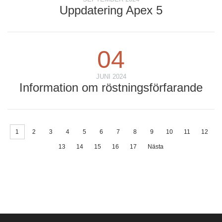
Uppdatering Apex 5
04
JUNI 2024
Information om röstningsförfarande
1
2
3
4
5
6
7
8
9
10
11
12
13
14
15
16
17
Nästa