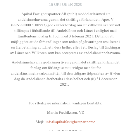
16 OKTOBER 2020
Apikal Fastighetspartner AB (publ) meddelar härmed att
andelsinnehavarna genom det skriftliga förfarandet i Apex V
(ISIN:SE0007100557) godkänner förslag om att villkoren ska fortsatt
tillämpas i förhållande till Andelslånen och Lånet i enlighet med
Emittentens förslag till och med 3 februari 2021. Detta för att
möjliggöra att de förhandlingar som redan pågår antingen resulterar i
en återbetalning av Lånet i dess helhet eller i ett förslag till ändringar
av Lånet och Villkoren som kan accepteras av andelslånsinnehavarna.
Andelsinnehavarna godkänner även genom det skriftliga förfarandet
förslag om förlängt samt utvidgat mandat för
andelslånsinnehavarkommittén till den tidigare tidpunkten av (i) den
dag då Andelslånen återbetalts i dess helhet och (ii) 31 december
2021.
För ytterligare information, vänligen kontakta:
Martin Fredriksson, VD
Mejl:
info@apikalfastighetspartner.se