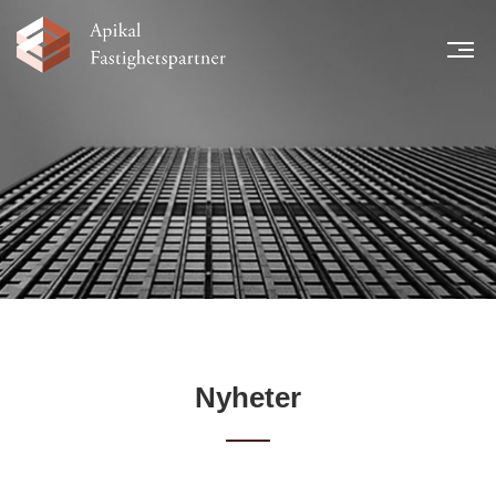
MEN
START
NYHETER
LÅNTAGARE
TEAM
LEGAL INFORMATION
FINANSIELL INFORMATION
KARRIÄR
KONTAKT
Nyheter