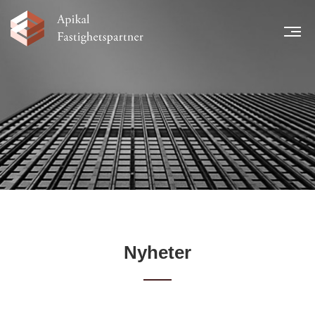
MEN
START
NYHETER
LÅNTAGARE
TEAM
LEGAL INFORMATION
FINANSIELL INFORMATION
KARRIÄR
KONTAKT
Nyheter