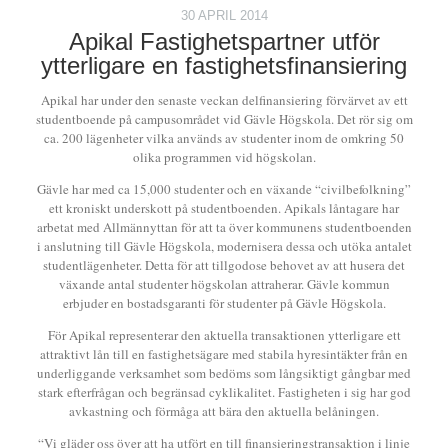
30 APRIL 2014
Apikal Fastighetspartner utför
ytterligare en fastighetsfinansiering
Apikal har under den senaste veckan delfinansiering förvärvet av ett
studentboende på campusområdet vid Gävle Högskola. Det rör sig om
ca. 200 lägenheter vilka används av studenter inom de omkring 50
olika programmen vid högskolan.
Gävle har med ca 15,000 studenter och en växande “civilbefolkning”
ett kroniskt underskott på studentboenden. Apikals låntagare har
arbetat med Allmännyttan för att ta över kommunens studentboenden
i anslutning till Gävle Högskola, modernisera dessa och utöka antalet
studentlägenheter. Detta för att tillgodose behovet av att husera det
växande antal studenter högskolan attraherar. Gävle kommun
erbjuder en bostadsgaranti för studenter på Gävle Högskola.
För Apikal representerar den aktuella transaktionen ytterligare ett
attraktivt lån till en fastighetsägare med stabila hyresintäkter från en
underliggande verksamhet som bedöms som långsiktigt gångbar med
stark efterfrågan och begränsad cyklikalitet. Fastigheten i sig har god
avkastning och förmåga att bära den aktuella belåningen.
“Vi gläder oss över att ha utfört en till finansieringstransaktion i linje